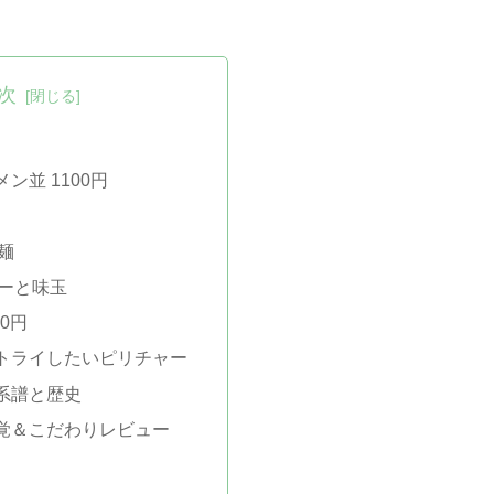
次
ン並 1100円
麺
ーと味玉
0円
トライしたいピリチャー
系譜と歴史
覚＆こだわりレビュー