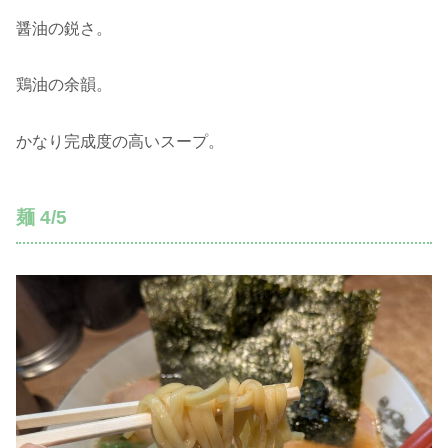
醤油の鋭さ。
鶏油の余韻。
かなり完成度の高いスープ。
麺 4/5