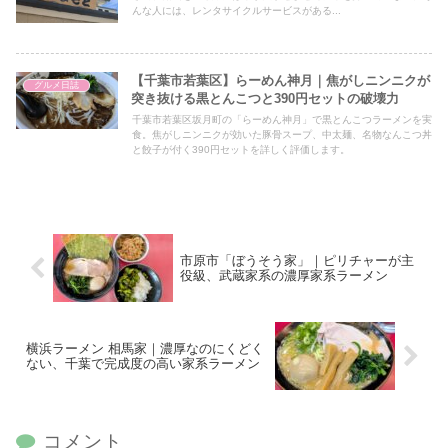
んな人には、レンタサイクルサービスがある...
【千葉市若葉区】らーめん神月｜焦がしニンニクが
グルメ日誌
突き抜ける黒とんこつと390円セットの破壊力
千葉市若葉区坂月町の「らーめん神月」で黒とんこつラーメンを実
食。焦がしニンニクが効いた豚骨スープ、中太麺、名物なんこつ丼
と餃子が付く390円セットを詳しく評価します。
市原市「ぼうそう家」｜ピリチャーが主
役級、武蔵家系の濃厚家系ラーメン
横浜ラーメン 相馬家｜濃厚なのにくどく
ない、千葉で完成度の高い家系ラーメン
コメント