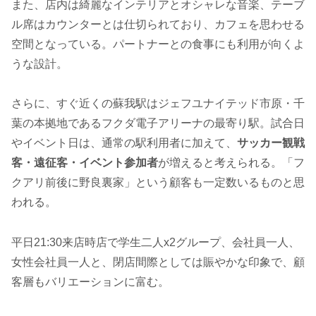
また、店内は綺麗なインテリアとオシャレな音楽、テーブ
ル席はカウンターとは仕切られており、カフェを思わせる
空間となっている。パートナーとの食事にも利用が向くよ
うな設計。
さらに、すぐ近くの蘇我駅はジェフユナイテッド市原・千
葉の本拠地であるフクダ電子アリーナの最寄り駅。試合日
やイベント日は、通常の駅利用者に加えて、
サッカー観戦
客・遠征客・イベント参加者
が増えると考えられる。「フ
クアリ前後に野良裏家」という顧客も一定数いるものと思
われる。
平日21:30来店時店で学生二人x2グループ、会社員一人、
女性会社員一人と、閉店間際としては賑やかな印象で、顧
客層もバリエーションに富む。