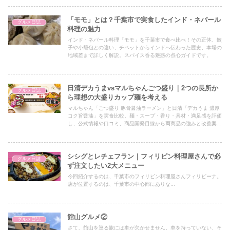
「モモ」とは？千葉市で実食したインド・ネパール
グルメ日誌
料理の魅力
インド・ネパール料理「モモ」を千葉市で食べ比べ！その正体、餃
子や小籠包との違い、チベットからインドへ伝わった歴史、本場の
地域差まで詳しく解説。スパイス香る魅惑の点心ガイドです。
日清デカうまvsマルちゃんごつ盛り｜2つの長所か
グルメ日誌
ら理想の大盛りカップ麺を考える
マルちゃん「ごつ盛り 豚骨醤油ラーメン」と日清「デカうま 濃厚
コク旨醤油」を実食比較。麺・スープ・香り・具材・満足感を評価
し、公式情報や口コミ、商品開発目線から両商品の強みと改善案を
分析します。
シシグとレチェフラン｜フィリピン料理屋さんで必
グルメ日誌
ず注文したい2大メニュー
今回紹介するのは、千葉市のフィリピン料理屋さんフィリピーナ。
店が位置するのは、千葉市の中心部にありな...
館山グルメ②
グルメ日誌
さて、館山を巡る旅には車が欠かせません。車を持っていない、そ