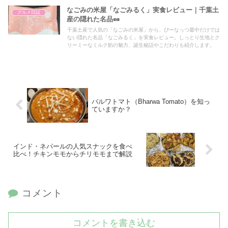
なごみの米屋「なごみるく」実食レビュー｜千葉土
グルメ日誌
産の隠れた名品🥜
千葉土産で人気の「なごみの米屋」から、ぴーなっつ最中だけでは
ない隠れた名品「なごみるく」を実食レビュー。しっとり生地とク
リーミーなミルク餡の魅力、誕生秘話やこだわりも紹介します。
バルワトマト（Bharwa Tomato）を知っ
ていますか？
インド・ネパールの人気スナックを食べ
比べ！チキンモモからチリモモまで解説
コメント
コメントを書き込む