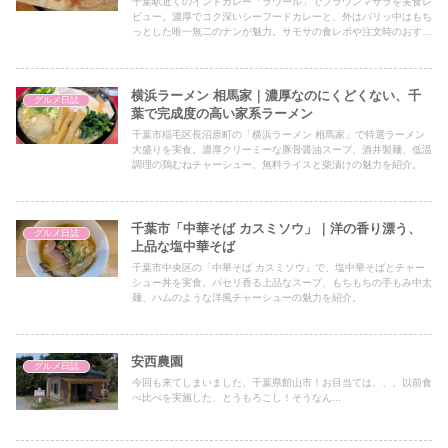
千葉駅近くのインドカレー「ラウール」でプラウンマサラを実食レ
ビュー。濃厚でコク深いシーフードカレーと、外はパリッ中はもち
っとした唯一無二のナンが魅力。サモサの食レポや注文時のおすす
めポイントも紹介します。
横浜ラーメン 相馬家｜濃厚なのにくどくない、千
グルメ日誌
葉で完成度の高い家系ラーメン
千葉市稲毛区長沼原町の「横浜ラーメン 相馬家」で特選ラーメン
大盛りを実食。濃厚クリーミーな豚骨醤油スープ、酒井製麺、低温
調理の鶏むねチャーシュー、無料ライスと柴漬けの魅力を紹介。
千葉市「中華そば カスミソウ」｜洋の香り漂う、
グルメ日誌
上品な塩中華そば
千葉市中央区の「中華そば カスミソウ」で、塩中華そばとチャー
シュー丼を実食。パセリ香る上品なスープ、もちもちの手もみ中太
麺、ハムのような洋風チャーシューの魅力を紹介。
安西農園
グルメ日誌
今回も来てしまいました、千葉県館山市！お目当ては、、、以前食
べ比べを実施した、とうもろこし！そうなん...