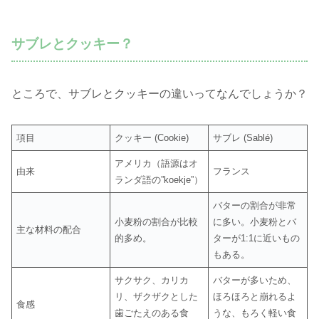
サブレとクッキー？
ところで、サブレとクッキーの違いってなんでしょうか？
項目
クッキー (Cookie)
サブレ (Sablé)
アメリカ（語源はオ
由来
フランス
ランダ語の”koekje”）
バターの割合が非常
小麦粉の割合が比較
に多い。小麦粉とバ
主な材料の配合
的多め。
ターが1:1に近いもの
もある。
サクサク、カリカ
バターが多いため、
リ、ザクザクとした
ほろほろと崩れるよ
食感
歯ごたえのある食
うな、もろく軽い食