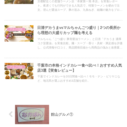
京都駅近くの老舗ラーメン店「本家第一旭 本店」を実食レポー
ト。夜遅くでも行列ができる人気店で、特製ラーメンを硬めで注
文。澄んだ醤油スープ、豚の旨み、九条ねぎ、細麺の魅力をブログ
調で紹介します。
日清デカうまvsマルちゃんごつ盛り｜2つの長所か
グルメ日誌
ら理想の大盛りカップ麺を考える
マルちゃん「ごつ盛り 豚骨醤油ラーメン」と日清「デカうま 濃厚
コク旨醤油」を実食比較。麺・スープ・香り・具材・満足感を評価
し、公式情報や口コミ、商品開発目線から両商品の強みと改善案を
分析します。
千葉市の本格インドカレー食べ比べ！おすすめ人気
グルメ日誌
店3選【実食レビュー】
千葉でインドカレーを20日間食べ比べ！モモ・ナン・ビリヤニな
ど、地元民が選ぶおすすめ3店舗を紹介。
館山グルメ①