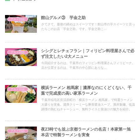
館山グルメ③ 芋金之助
グルメ日誌
さてさて、最後の締めはスイーツです！館山市の芋スイーツと言っ
たらこのお店「芋金之助」です。芋金之助こ...
シシグとレチェフラン｜フィリピン料理屋さんで必
グルメ日誌
ず注文したい2大メニュー
今回紹介するのは、千葉市のフィリピン料理屋さんフィリピーナ。
店が位置するのは、千葉市の中心部にありな...
横浜ラーメン 相馬家｜濃厚なのにくどくない、千
グルメ日誌
葉で完成度の高い家系ラーメン
千葉市稲毛区長沼原町の「横浜ラーメン 相馬家」で特選ラーメン
大盛りを実食。濃厚クリーミーな豚骨醤油スープ、酒井製麺、低温
調理の鶏むねチャーシュー、無料ライスと柴漬けの魅力を紹介。
夜23時でも並ぶ京都ラーメンの名店！本家第一旭
グルメ日誌
本店で特製ラーメンを実食