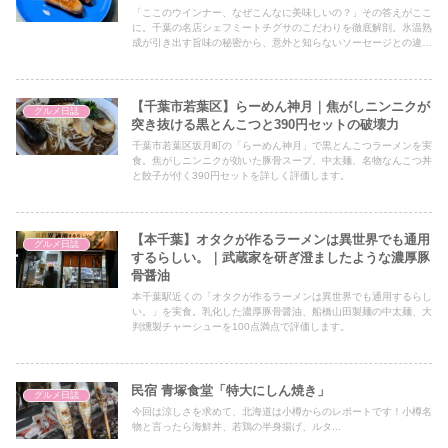
「ここのウインナー、なぜこんなに美味しいの？」その答えがここ
に。千葉の名店シェフミートチグサのこだわりを徹底解剖。氷温熟
成が引き出す旨味の秘密から、意外と知らないソーセージとの違い
まで、あなたの食の世界が広がる情報が満載です。
【千葉市若葉区】らーめん神月｜焦がしニンニクが
グルメ日誌
突き抜ける黒とんこつと390円セットの破壊力
千葉市若葉区坂月町の「らーめん神月」で黒とんこつラーメンを実
食。焦がしニンニクが効いた豚骨スープ、中太麺、名物なんこつ丼
と餃子が付く390円セットを詳しく評価します。
【本千葉】オタクが作るラーメンは異世界でも通用
グルメ日誌
するらしい。｜武蔵家を研ぎ澄ましたような濃厚豚
骨醤油
本千葉駅近くの「オタクが作るラーメンは異世界でも通用するらし
い。」を実食。乳化した濃厚豚骨醤油、船橋山田製麺の中太麺、大
判燻製チャーシューを100点満点で評価します。
民宿 青塚食堂「特大にしん焼き」
グルメ日誌
今回は涼しさを求めて、北海道は小樽からのレポートです！小樽名
物と言ったら海鮮丼、若鶏の半身揚げ、ルタ...