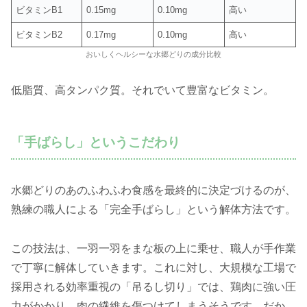
ビタミンB1
0.15mg
0.10mg
高い
ビタミンB2
0.17mg
0.10mg
高い
おいしくヘルシーな水郷どりの成分比較
低脂質、高タンパク質。それでいて豊富なビタミン。
「手ばらし」というこだわり
水郷どりのあのふわふわ食感を最終的に決定づけるのが、
熟練の職人による「完全手ばらし」という解体方法です。
この技法は、一羽一羽をまな板の上に乗せ、職人が手作業
で丁寧に解体していきます。これに対し、大規模な工場で
採用される効率重視の「吊るし切り」では、鶏肉に強い圧
力がかかり、肉の繊維を傷つけてしまうそうです。だか