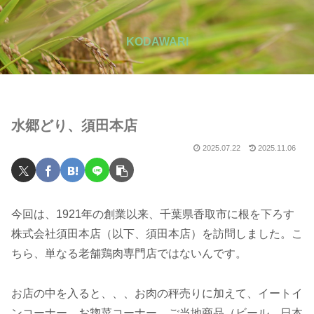
KODAWARI
水郷どり、須田本店
2025.07.22
2025.11.06
今回は、1921年の創業以来、千葉県香取市に根を下ろす
株式会社須田本店（以下、須田本店）を訪問しました。こ
ちら、単なる老舗鶏肉専門店ではないんです。
お店の中を入ると、、、お肉の秤売りに加えて、イートイ
ンコーナー、お惣菜コーナー、ご当地商品（ビール、日本