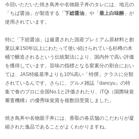
今回いただいた焼き鳥丼や名物親子丼のタレには、地元の
「ちば醤油」が製造する「
下総醤油
」や「
最上白味醂
」が
使用されています。
特に「下総醤油」は厳選された国産プレミアム原材料と創
業以来150年以上にわたって使い続けられている杉樽の木
桶で醸造されるという伝統製法により、国内外で高い評価
を獲得しています。旨味の指標となる窒素分の割合におい
ては、JAS特級基準よりも10%高い「特撰」クラスに分類
されているんです。さらに、グルメ雑誌『dancyu』の特
集で食のプロに全国No.1と評価されたり、iTQi（国際味覚
審査機構）の優秀味覚賞を複数回受賞しました。
焼き鳥丼や名物親子丼には、香取の各店舗のこだわりが凝
縮された逸品であることがよくわかりますね。