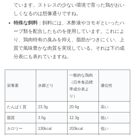
ています。ストレスの少ない環境で育った鶏がおい
しくなるのは想像通りですね。
特殊な飼料
：飼料には、木酢液やヨモギといったハ
ーブ類を配合したものを使用しています。これによ
り、鶏肉特有の臭みを抑え、脂肪がつきにくい、上
質で風味豊かな肉質を実現している。それは下の成
分表にも表れていますね。
一般的な鶏肉
（日本食品標
栄養素
水郷どり
優位性
準成分表よ
り）
たんぱく質
23.3g
20.6g
高い
脂質
3.5g
12.3g
低い
カロリー
130kcal
203kcal
低い