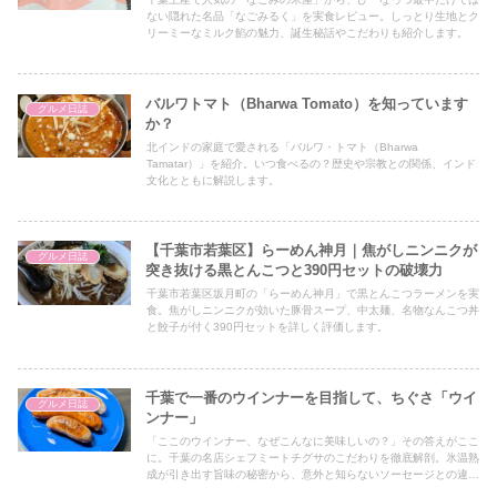
ない隠れた名品「なごみるく」を実食レビュー。しっとり生地とク
リーミーなミルク餡の魅力、誕生秘話やこだわりも紹介します。
バルワトマト（Bharwa Tomato）を知っています
グルメ日誌
か？
北インドの家庭で愛される「バルワ・トマト（Bharwa
Tamatar）」を紹介。いつ食べるの？歴史や宗教との関係、インド
文化とともに解説します。
【千葉市若葉区】らーめん神月｜焦がしニンニクが
グルメ日誌
突き抜ける黒とんこつと390円セットの破壊力
千葉市若葉区坂月町の「らーめん神月」で黒とんこつラーメンを実
食。焦がしニンニクが効いた豚骨スープ、中太麺、名物なんこつ丼
と餃子が付く390円セットを詳しく評価します。
千葉で一番のウインナーを目指して、ちぐさ「ウイ
グルメ日誌
ンナー」
「ここのウインナー、なぜこんなに美味しいの？」その答えがここ
に。千葉の名店シェフミートチグサのこだわりを徹底解剖。氷温熟
成が引き出す旨味の秘密から、意外と知らないソーセージとの違い
まで、あなたの食の世界が広がる情報が満載です。